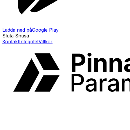
Ladda ned på
Google Play
Sluta Snusa
Kontakt
Integritet
Villkor