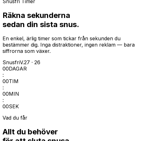
Snusfri Timer
Räkna sekunderna
sedan din sista snus.
En enkel, ärlig timer som tickar från sekunden du
bestämmer dig. Inga distraktioner, ingen reklam — bara
siffrorna som växer.
Snusfri
V.
27
·
26
00
DAGAR
:
00
TIM
:
00
MIN
:
00
SEK
Vad du får
Allt du behöver
för att sluta snusa.